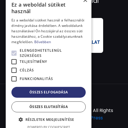
×
Több mint 28 éves szakmai
Ez a weboldal sütiket
tapasztalat.
használ
Ez a weboldal sütiket használ a felhasználói
élmény javítása érdekében. A weboldalunk
használatával Ön hozzájárul az összes süti
használatához, a Cookie szabályzatunknak
megfelelően.
Bővebben
ELENGEDHETETLENÜL
SZÜKSÉGES
TELJESÍTMÉNY
CÉLZÁS
FUNKCIONALITÁS
ÖSSZES ELFOGADÁSA
ÖSSZES ELUTASÍTÁSA
© 2026 Betheme by
Muffin group
| All Rights
Reserved | Powered by
WordPress
RÉSZLETEK MEGJELENÍTÉSE
POWERED BY COOKIESCRIPT