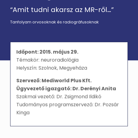
“Amit tudni akarsz az MR-ről…”
Tanfolyam orvosoknak és radiográfusoknak
Időpont: 2015. május 29.
Témakör: neuroradiológia
Helyszín: Szolnok, Megyeháza
Szervező: Mediworld Plus Kft.
Ügyvezető igazgató: Dr. Derényi Anita
Szakmai vezető: Dr. Zsigmond Ildikó
Tudományos programszervező: Dr. Pozsár
Kinga